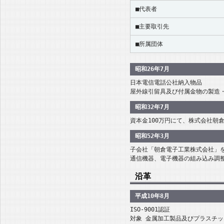
■代表者
■主要取引先
■所属団体
昭和26年7月
日本電信電話公社納入物品
屋外線引留具及び付属金物の製造
昭和32年7月
資本金100万円にて、株式会社朝
昭和52年3月
子会社「朝倉電子工業株式会社」
通信機器、電子機器の組み込み調
沿革
平成10年8月
ISO-9001認証
対象 金属加工製品及びプラスチ