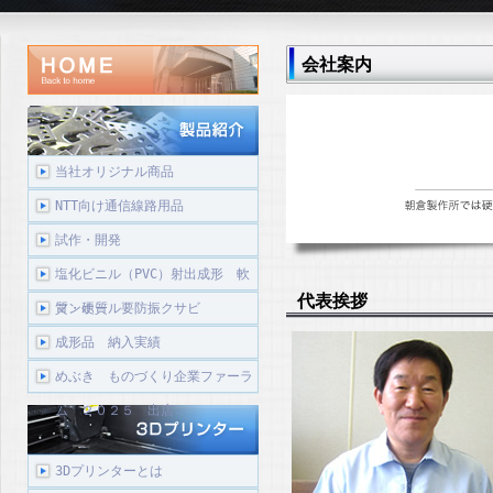
会社案内
当社オリジナル商品
NTT向け通信線路用品
試作・開発
塩化ビニル（PVC）射出成形 軟
代表挨拶
質・硬質
マンホール要防振クサビ
成形品 納入実績
めぶき ものづくり企業ファーラ
ム ２０２５ 出店
3Dプリンターとは