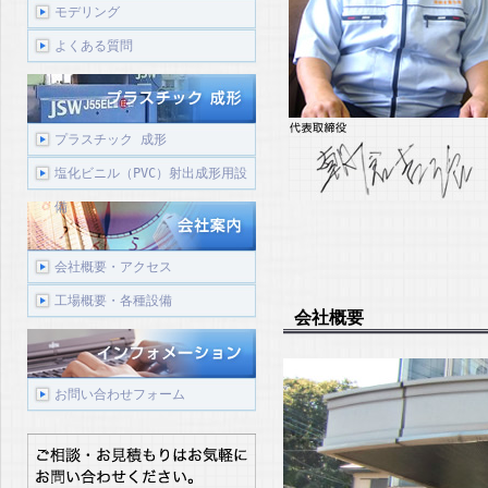
モデリング
よくある質問
プラスチック 成形
塩化ビニル（PVC）射出成形用設
備
会社概要・アクセス
工場概要・各種設備
会社概要
お問い合わせフォーム