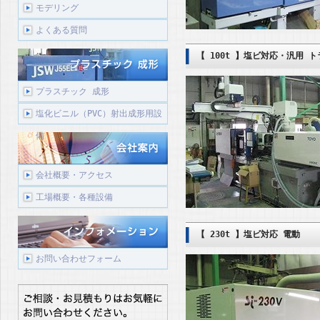
モデリング
よくある質問
【 100t 】塩ビ対応・汎用 
プラスチック 成形
塩化ビニル（PVC）射出成形用設
備
会社概要・アクセス
工場概要・各種設備
【 230t 】塩ビ対応 電動
お問い合わせフォーム