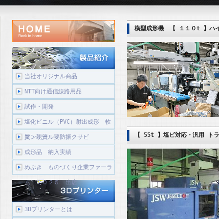
横型成形機 【 １１０t 】ハ
当社オリジナル商品
NTT向け通信線路用品
試作・開発
塩化ビニル（PVC）射出成形 軟
【 55t 】塩ビ対応・汎用 ト
質・硬質
マンホール要防振クサビ
成形品 納入実績
めぶき ものづくり企業ファーラ
ム ２０２５ 出店
3Dプリンターとは