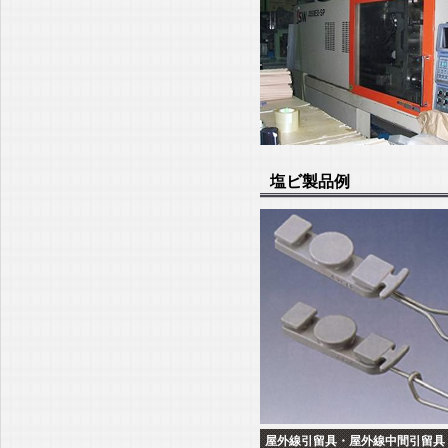
塩ビ製品例
屋外線引留具・屋外線中間引留具